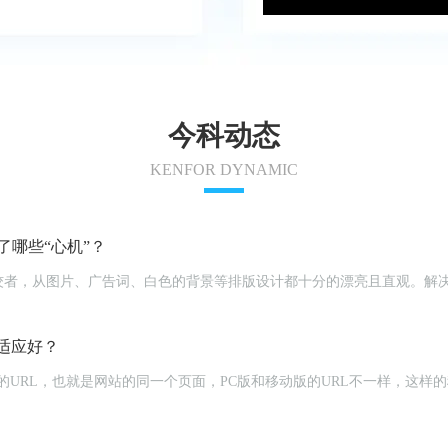
今科动态
KENFOR DYNAMIC
哪些“心机”？
佼者，从图片、广告词、白色的背景等排版设计都十分的漂亮且直观。解
。
适应好？
立的URL，也就是网站的同一个页面，PC版和移动版的URL不一样，这样的