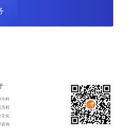
务
于
解今科
展历程
业文化
即咨询