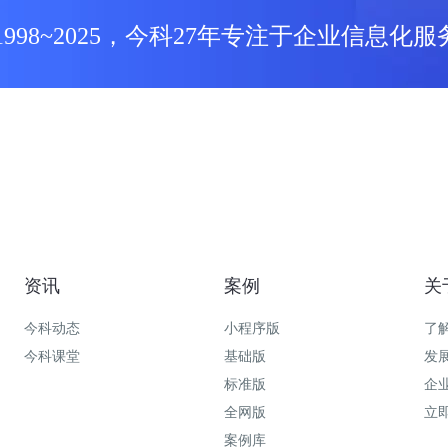
1998~2025，今科27年专注于企业信息化服
资讯
案例
关
今科动态
小程序版
了
今科课堂
基础版
发
标准版
企
全网版
立
案例库