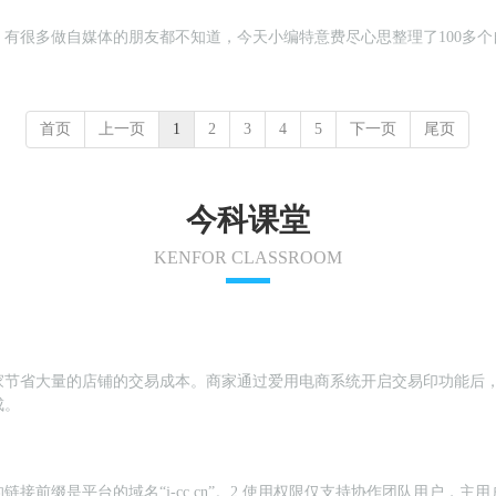
有很多做自媒体的朋友都不知道，今天小编特意费尽心思整理了100多
首页
上一页
1
2
3
4
5
下一页
尾页
今科课堂
KENFOR CLASSROOM
家节省大量的店铺的交易成本。商家通过爱用电商系统开启交易印功能后
成。
链接前缀是平台的域名“j-cc.cn”。2.使用权限仅支持协作团队用户