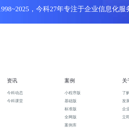
1998~2025，今科27年专注于企业信息化服
资讯
案例
关
今科动态
小程序版
了
今科课堂
基础版
发
标准版
企
全网版
立
案例库