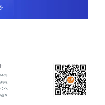
务
于
解今科
展历程
业文化
即咨询