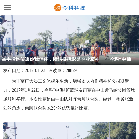
举手投足传递你我信任，团结拼搏彰显企业精神 ——今科“中佛
顺”篮球友谊赛圆满举行
发布日期：
2017-01-23
阅读量：
28879
为丰富广大员工文体娱乐生活，增强团队协作精神和公司凝聚
力，
2017年1月22日，今科“中佛顺”篮球友谊赛在中山紫马岭公园篮球
场顺利举行。本次比赛是由中山队对阵佛顺联合队。经过一番紧张激
烈的角逐，佛顺联合队以2分的优势赢得比赛。