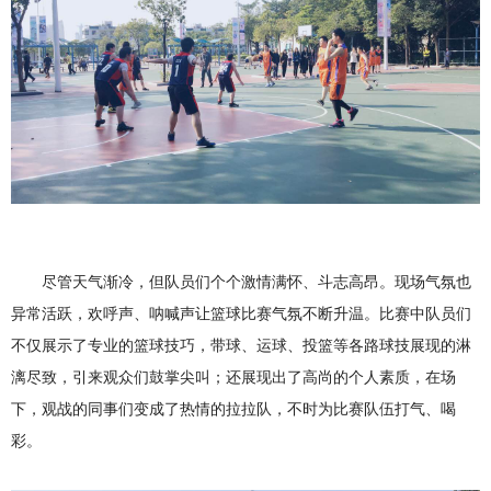
尽管天气渐冷，但队员们个个激情满怀、斗志高昂。现场气氛也
异常活跃，欢呼声、呐喊声让篮球比赛气氛不断升温。比赛中队员们
不仅展示了专业的篮球技巧，带球、运球、投篮等各路球技展现的淋
漓尽致，引来观众们鼓掌尖叫；还展现出了高尚的个人素质，在场
下，观战的同事们变成了热情的拉拉队，不时为比赛队伍打气、喝
彩。